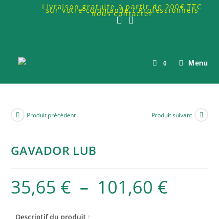
Livraison gratuite à partir de 200€ TTC
sur votre commande / Professionnels
nous contacter
Menu
0
Produit précédent
Produit suivant
GAVADOR LUB
35,65
€
–
101,60
€
Descriptif du produit
: