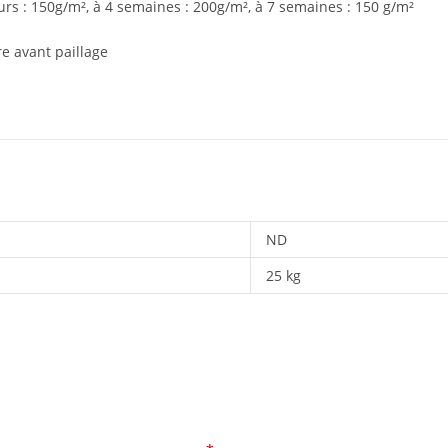
urs : 150g/m², à 4 semaines : 200g/m², à 7 semaines : 150 g/m²
e avant paillage
ND
25 kg