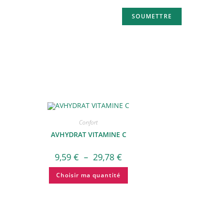
Confort
AVHYDRAT VITAMINE C
9,59
€
–
29,78
€
Choisir ma quantité