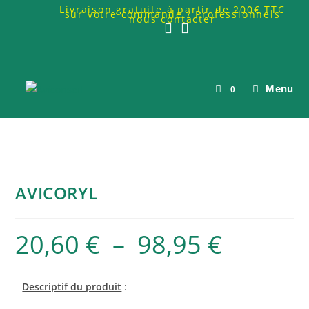
Livraison gratuite à partir de 200€ TTC
sur votre commande / Professionnels
nous contacter
Menu
0
AVICORYL
20,60
€
–
98,95
€
Descriptif du produit
: