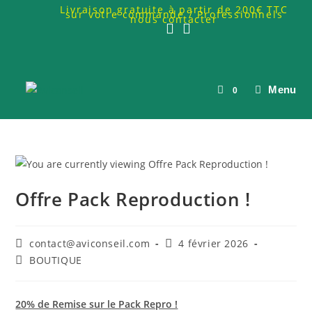
Livraison gratuite à partir de 200€ TTC
sur votre commande / Professionnels
nous contacter
Menu
0
Offre Pack Reproduction !
contact@aviconseil.com
4 février 2026
BOUTIQUE
20% de Remise sur le Pack Repro !